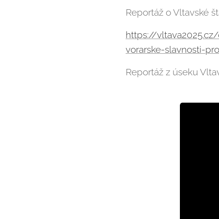
Reportáž o Vltavské št
https://vltava2025.cz
vorarske-slavnosti-pr
Reportáž z úseku Vltav