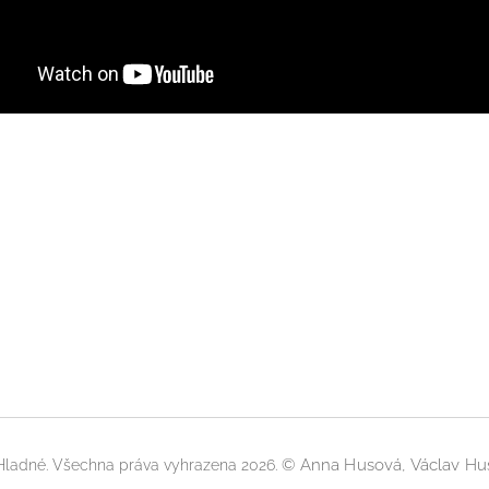
©
Anna Husová, Václav Hu
 Hladné. Všechna práva vyhrazena 2026.