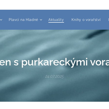
Plavci na Hladné
Aktuality
Knihy o vorařství
en s purkareckými vora
24.07.2025