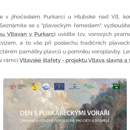
e v jihočeském Purkarci u Hluboké nad Vlt. kon
 Seznámíte se s "plaveckým řemeslem", vyzkoušíte 
ku Vltavan v Purkarci
uvidíte tzv. vorových prame
vízem, a to vše při poslechu tradičních plavec
ctěním památky plavců u pomníku voroplavby. Let
 v rámci
Vltavské štafety - projektu Vltava slavná a