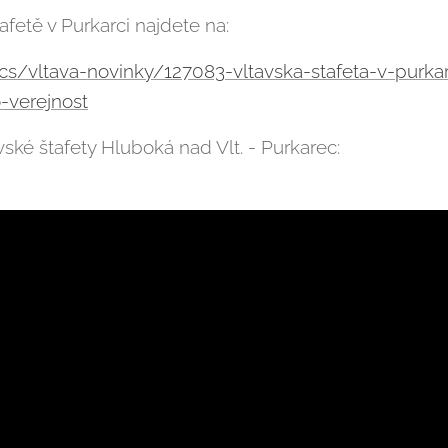
afetě v Purkarci najdete na:
/cs/vltava-novinky/127083-vltavska-stafeta-v-purkar
o-verejnost
ské štafety Hluboká nad Vlt. - Purkarec: