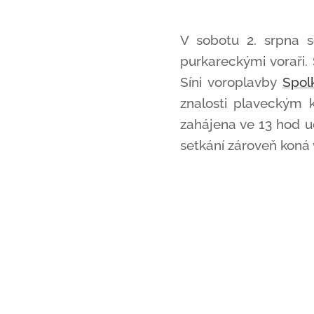
V sobotu 2. srpna s
purkareckými voraři.
Síni voroplavby
Spol
znalosti plaveckým k
zahájena ve 13 hod u
setkání zároveň koná