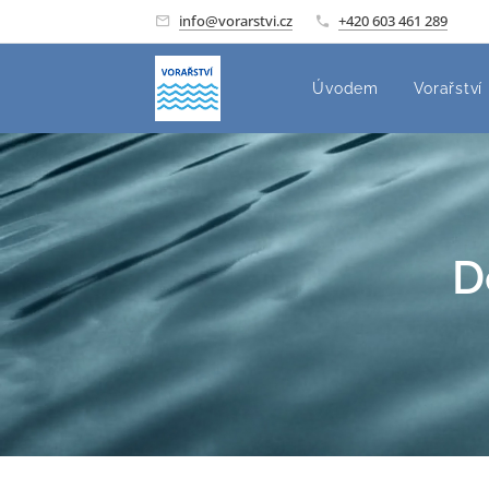
info@vorarstvi.cz
+420 603 461 289
Úvodem
Vorařství
D