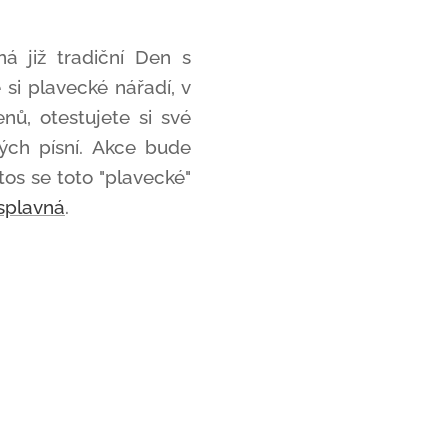
á již tradiční Den s
si plavecké nářadí, v
nů, otestujete si své
kých písní. Akce bude
os se toto "plavecké"
 splavná
.