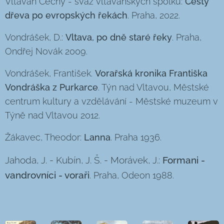
Vltavan Čechy - svaz vltavanských spolků:
Cesty
dřeva po evropských řekách
. Praha, 2022.
Vondrášek, D.:
Vltava, po dně staré řeky
. Praha,
Ondřej Novák 2009.
Vondrášek, František.
Vorařská kronika Františka
Vondráška z Purkarce
. Týn nad Vltavou, Městské
centrum kultury a vzdělávání - Městské muzeum v
Týně nad Vltavou 2012.
Žákavec, Theodor:
Lanna
. Praha 1936.
Jahoda, J. - Kubín, J. Š. - Morávek, J.:
Formani -
vandrovníci - voraři
. Praha, Odeon 1988.