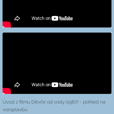
Úvod z filmu Děvče od vody (1987) - pohled na
voroplavbu