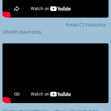
Pořad ČT Folklorika:
Vltavští plavci.2015
Hledání ztraceného času - Vltava v obrazech. Karel