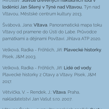
Miroslav:
Stavba dřevěných nákladních lodí v
loděnici Jan Šílený v Týně nad Vltavou.
Týn nad
Vltavou, Městské centrum kultury 2013.
Vltava
Švábová, Jana:
. Panoramatická mapa toku
Vltavy od pramene do Ústí do Labe. Průvodce
památkami a dějinami Povltaví. Jihlava ATP 2020.
Plavecké historky
Velková, Radka - Fröhlich, Jiří:
.
Písek, J&M 2003.
Lidé od vody
Velková, Radka - Fröhlich, Jiří:
.
Plavecké historky z Otavy a Vltavy. Písek, J&M
2017.
Větvička, V. – Rendek, J.:
Vltava
. Praha,
nakladatelství Jan Vašut s.r.o. 2007.