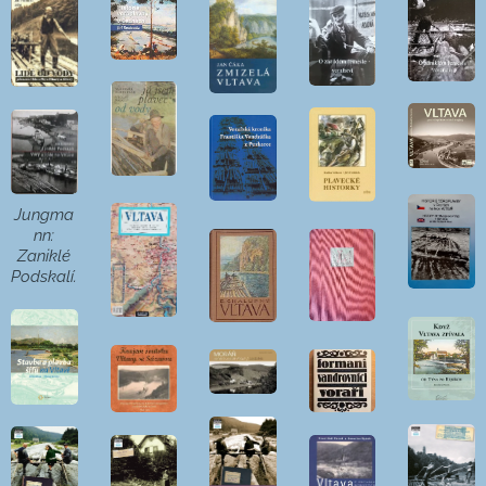
Jungma
nn:
Zaniklé
Podskalí.