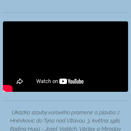
Ukázka stavby vorového pramene a plavba z
Hněvkovic do Týna nad Vltavou. 3. května 1981.
Rodina Husů - Josef, Vojtěch, Václav a Miroslav