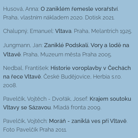
Husová, Anna:
O zaniklém řemesle vorařství
.
Praha, vlastním nákladem 2020. Dotisk 2021.
Chalupný, Emanuel:
Vltava
. Praha, Melantrich 1925.
Zaniklé Podskalí. Vory a lodě na
Jungmann, Jan:
Vltavě
. Praha, Muzeum města Praha 2005.
Nedbal, František:
Historie voroplavby v Čechách
na řece Vltavě
. České Budějovice, Herbia s.r.o.
2008.
Pavelčík, Vojtěch - Dvořák, Josef:
Krajem soutoku
Vltavy se Sázavou
. Mladá fronta 2009.
Pavelčík, Vojtěch:
Moráň - zaniklá ves při Vltavě
.
Foto Pavelčík Praha 2011.