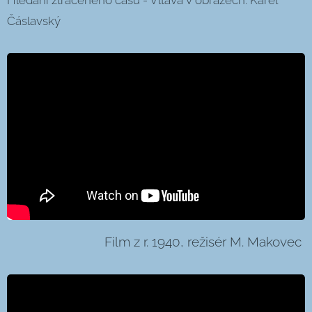
Čáslavský
Film z r. 1940, režisér M. Makovec