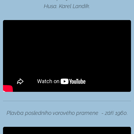
Husa. Karel Landík.
Plavba posledního vorového pramene - září 1960.