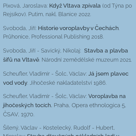
Když Vltava zpívala
Pixová, Jaroslava:
(od Týna po
Rejsíkov). Putim, nakl. Blanice 2022.
Historie voroplavby v Čechách
Svoboda, Jiří:
.
Průhonice, Professional Publishing 2018.
Stavba a plavba
Svoboda, Jiří - Savický, Nikolaj:
šífů na Vltavě
. Národní zemědělské muzeum 2021.
Já jsem plavec
Scheufler, Vladimír - Šolc, Václav:
vod vody
. Jihočeské nakladatelství 1986.
Scheufler, Vladimír - Šolc, Václav:
Voroplavba na
Praha, Opera ethnologica 5,
jihočeských tocích.
ČSAV, 1970.
Šílený, Václav - Kostelecký, Rudolf - Hubert,