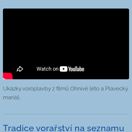
Ukázky voroplavby z filmů Ohnivé léto a Plavecký
mariáš.
Tradice vorařství na seznamu