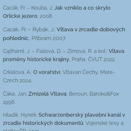
Cacák, Fr. – Kouba, J:
Jak vzniklo a co skrylo
Orlické jezero
. 2008.
Cacák, Fr. – Rybák, J.:
Vltava v zrcadle dobových
pohlednic
, Příbram 2007.
Cajthaml, J. – Fialová, D. – Zimová, R. a kol.:
Vltava
proměny historické krajiny
. Praha, ČVUT 2022.
Crkalová, A.:
O vorařství.
Vltavan Čechy, Mare-
Czech 2024.
Zmizelá Vltava
Čáka, Jan:
. Beroun, Baroko&Fox
1996.
Hladík, Hynek:
Schwarzenberský plavební kanál v
zrcadle historických dokumentů
. Vojenské lesy a