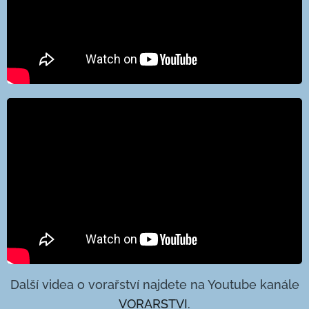
Další videa o vorařství najdete na Youtube kanále
VORARSTVI
.