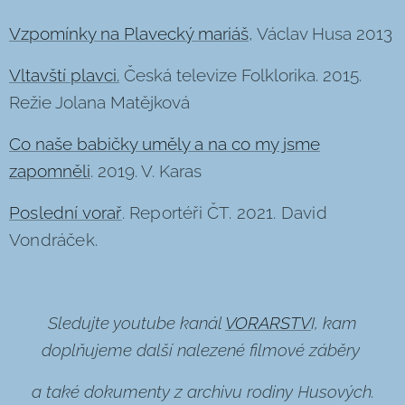
Vzpomínky na Plavecký mariáš
, Václav Husa 2013
Vltavští plavci.
Česká televize Folklorika. 2015.
Režie Jolana Matějková
Co naše babičky uměly a na co my jsme
zapomněli
. 2019. V. Karas
Poslední vorař
. Reportéři ČT. 2021. David
Vondráček.
Sledujte youtube kanál
VORARSTV
I, kam
doplňujeme další nalezené filmové záběry
a také dokumenty z archivu rodiny Husových.