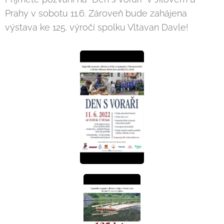
Prahy v sobotu 11.6. Zároveň bude zahájena
výstava ke 125. výročí spolku Vltavan Davle!