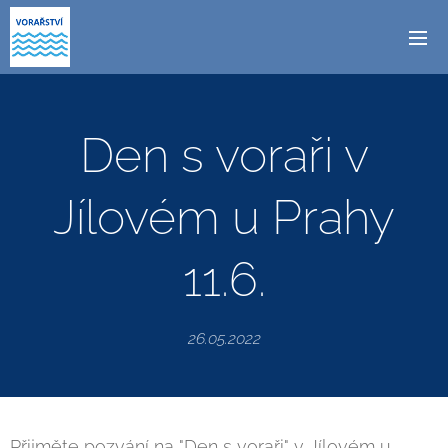
Den s voraři v
Jílovém u Prahy
11.6.
26.05.2022
Přijměte pozvání na "Den s voraři" v Jílovém u