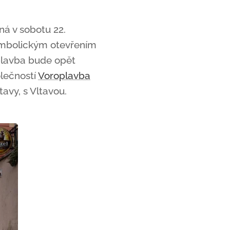
ná v sobotu 22.
symbolickým otevřením
oplavba bude opět
lečností
Voroplavba
tavy, s Vltavou.