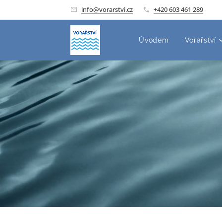
info@vorarstvi.cz
+420 603 461 289
Úvodem
Vorařství