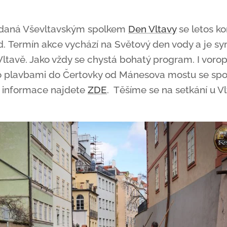
řádaná Vševltavským spolkem
Den Vltavy
se letos ko
d. Termín akce vychází na Světový den vody a je 
Vltavě. Jako vždy se chystá bohatý program. I vor
to plavbami do Čertovky od Mánesova mostu se spo
ší informace najdete
ZDE
. Těšíme se na setkání u Vl