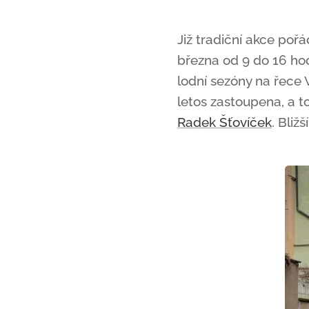
Již tradiční akce po
března od 9 do 16 ho
lodní sezóny na řece 
letos zastoupena, a 
Radek Šťovíček
. Bliž