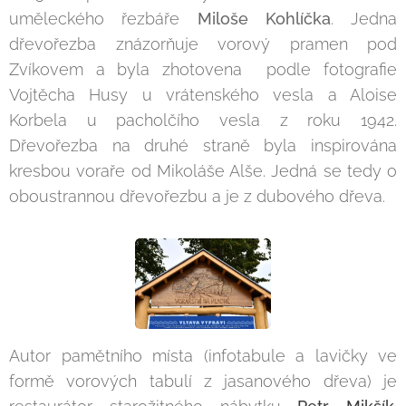
uměleckého řezbáře
Miloše Kohlíčka
. Jedna
dřevořezba znázorňuje vorový pramen pod
Zvíkovem a byla zhotovena podle fotografie
Vojtěcha Husy u vrátenského vesla a Aloise
Korbela u pacholčího vesla z roku 1942.
Dřevořezba na druhé straně byla inspirována
kresbou voraře od Mikoláše Alše. Jedná se tedy o
oboustrannou dřevořezbu a je z dubového dřeva.
Autor pamětního místa (infotabule a lavičky ve
formě vorových tabulí z jasanového dřeva) je