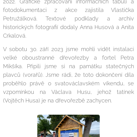
2022. Grafické zpracování informačních tabulí a
fotodokumentaci z akce zajistila Vlastička
Petružálková. Textové podklady a archiv
historických fotografií dodaly Anna Husová a Anita
Crkalová.
V sobotu 30. září 2023 jsme mohli vidět instalaci
velké oboustranné dřevořezby a fortel Petra
Mikšíka. Připili jsme si na památku statečných
plavců (vorařů). Jsme rádi, že toto dokončení díla
proběhlo právě o svatováclavském víkendu, se
vzpomínkou na Václava Husu, jehož tatínek
(Vojtěch Husa) je na dřevořezbě zachycen.