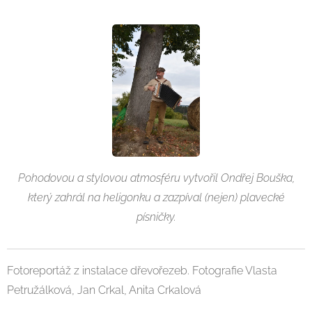
Pohodovou a stylovou atmosféru vytvořil Ondřej Bouška,
který zahrál na heligonku a zazpíval (nejen) plavecké
písničky.
Fotoreportáž z instalace dřevořezeb. Fotografie Vlasta
Petružálková, Jan Crkal, Anita Crkalová