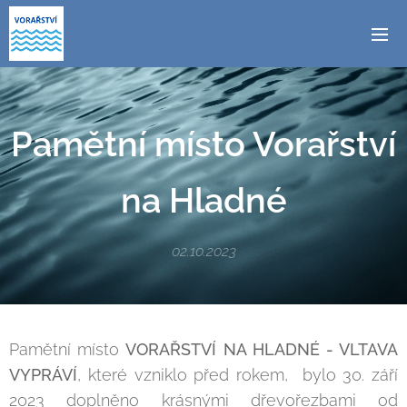
Pamětní místo Vorařství
na Hladné
02.10.2023
Pamětní místo
VORAŘSTVÍ NA HLADNÉ - VLTAVA
VYPRÁVÍ
, které vzniklo před rokem, bylo 30. září
2023 doplněno krásnými dřevořezbami od