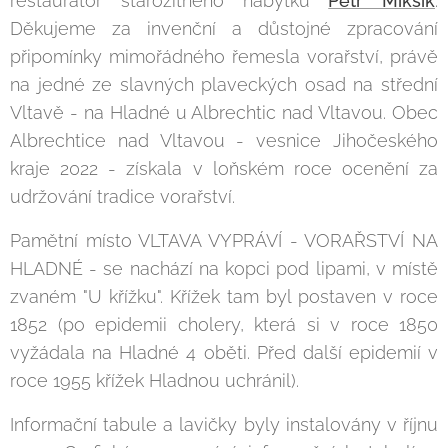
restaurátor starožitného nábytku
Petr Mikšík
.
Děkujeme za invenční a důstojné zpracování
připomínky mimořádného řemesla vorařství, právě
na jedné ze slavných plaveckých osad na střední
Vltavě - na Hladné u Albrechtic nad Vltavou. Obec
Albrechtice nad Vltavou - vesnice Jihočeského
kraje 2022 - získala v loňském roce ocenění za
udržování tradice vorařství.
Pamětní místo VLTAVA VYPRÁVÍ - VORAŘSTVÍ NA
HLADNÉ - se nachází na kopci pod lipami, v místě
zvaném "U křížku". Křížek tam byl postaven v roce
1852 (po epidemii cholery, která si v roce 1850
vyžádala na Hladné 4 oběti. Před další epidemií v
roce 1955 křížek Hladnou uchránil).
Informační tabule a lavičky byly instalovány v říjnu