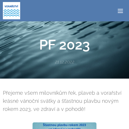
PF 2023
21.12.2022
Přejeme všem milovníkům řek, plaveb a vorařství
krásné vánoční svátky a šťastnou plavbu novým
rokem 2023, ve zdraví a v pohodě!