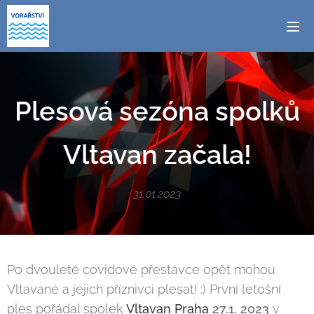
Plesová sezóna spolků
Vltavan začala!
31.01.2023
Po dvouleté covidové přestávce opět mohou
Vltavané a jejich příznivci plesat! :) První letošní
ples pořádal spolek
Vltavan Praha
27.1. 2023
v