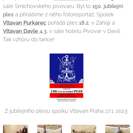
sále Smíchovského pivovaru. Byl to
150. jubilejní
ples
a přinášíme z něho fotoreportáž. Spolek
Vltavan Purkarec
pořádá ples
18.2.
v Zahájí a
Vltavan Davle
4.3.
v sále hotelu Pivovar v Davli.
Tak vzhůru do tance!
Z jubilejního plesu spolku Vltavan Praha 27.1. 2023: